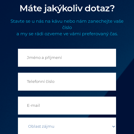
Máte jakýkoliv dotaz?
Stavte se u nás na kávu nebo nám zanechejte vaše
číslo
a my se rádi ozveme ve vámi preferovaný čas.