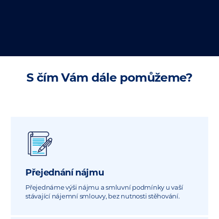
S čím Vám dále pomůžeme?
Přejednání nájmu
Přejednáme výši nájmu a smluvní podmínky u vaší
stávající nájemní smlouvy, bez nutnosti stěhování.