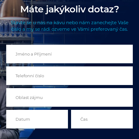
Máte jakýkoliv dotaz?
Stavte se u nás na kávu nebo nám zanechejte Vaše
číslo a my se rádi ozveme ve Vámi preferovaný čas.