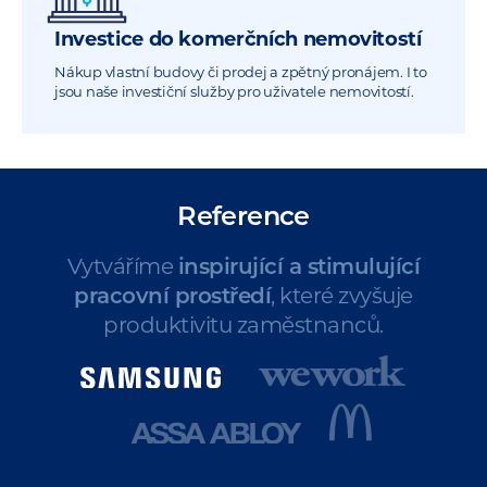
Investice do komerčních nemovitostí
Nákup vlastní budovy či prodej a zpětný pronájem. I to
jsou naše investiční služby pro uživatele nemovitostí.
Reference
Vytváříme
inspirující a stimulující
pracovní prostředí
, které zvyšuje
produktivitu zaměstnanců.