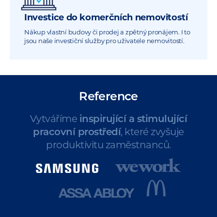
Investice do komerčních nemovitostí
Nákup vlastní budovy či prodej a zpětný pronájem. I to
jsou naše investiční služby pro uživatele nemovitostí.
Reference
Vytváříme
inspirující a stimulující
pracovní prostředí
, které zvyšuje
produktivitu zaměstnanců.