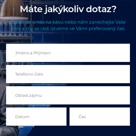
Máte jakýkoliv dotaz?
Stavte se u nás na kávu nebo nám zanechejte Vaše
číslo a my se rádi ozveme ve Vámi preferovaný čas.