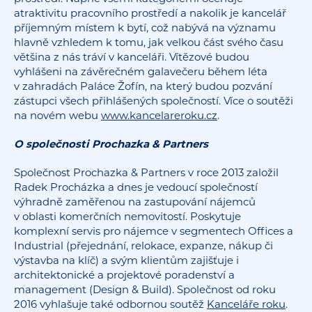
atraktivitu pracovního prostředí a nakolik je kancelář
příjemným místem k bytí, což nabývá na významu
hlavně vzhledem k tomu, jak velkou část svého času
většina z nás tráví v kanceláři. Vítězové budou
vyhlášeni na závěrečném galavečeru během léta
v zahradách Paláce Žofín, na který budou pozvání
zástupci všech přihlášených společností. Více o soutěži
na novém webu
www.kancelareroku.cz
.
O společnosti Prochazka & Partners
Společnost Prochazka & Partners v roce 2013 založil
Radek Procházka a dnes je vedoucí společností
výhradně zaměřenou na zastupování nájemců
v oblasti komerčních nemovitostí. Poskytuje
komplexní servis pro nájemce v segmentech Offices a
Industrial (přejednání, relokace, expanze, nákup či
výstavba na klíč) a svým klientům zajišťuje i
architektonické a projektové poradenství a
management (Design & Build). Společnost od roku
2016 vyhlašuje také odbornou soutěž
Kanceláře roku
.