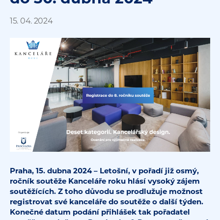
15. 04. 2024
Praha, 15. dubna 2024 – Letošní, v pořadí již osmý,
ročník soutěže Kanceláře roku hlásí vysoký zájem
soutěžících. Z toho důvodu se prodlužuje možnost
registrovat své kanceláře do soutěže o další týden.
Konečné datum podání přihlášek tak pořadatel