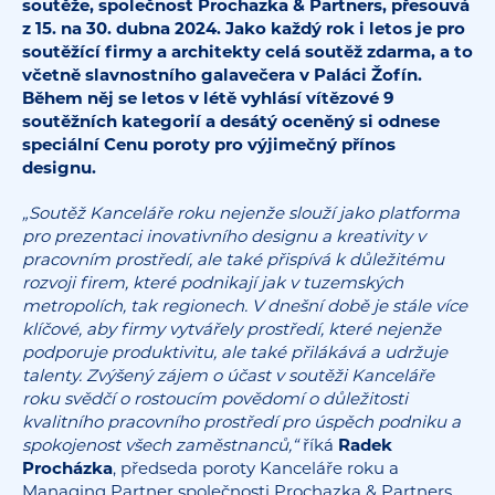
soutěže, společnost Prochazka & Partners, přesouvá
z 15. na 30. dubna 2024. Jako každý rok i letos je pro
soutěžící firmy a architekty celá soutěž zdarma, a to
včetně slavnostního galavečera v Paláci Žofín.
Během něj se letos v létě vyhlásí vítězové 9
soutěžních kategorií a desátý oceněný si odnese
speciální Cenu poroty pro výjimečný přínos
designu.
„Soutěž Kanceláře roku nejenže slouží jako platforma
pro prezentaci inovativního designu a kreativity v
pracovním prostředí, ale také přispívá k důležitému
rozvoji firem, které podnikají jak v tuzemských
metropolích, tak regionech. V dnešní době je stále více
klíčové, aby firmy vytvářely prostředí, které nejenže
podporuje produktivitu, ale také přilákává a udržuje
talenty. Zvýšený zájem o účast v soutěži Kanceláře
roku svědčí o rostoucím povědomí o důležitosti
kvalitního pracovního prostředí pro úspěch podniku a
spokojenost všech zaměstnanců,“
říká
Radek
Procházka
, předseda poroty Kanceláře roku a
Managing Partner společnosti Prochazka & Partners.