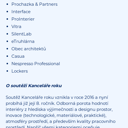
Prochazka & Partners
Interface
ProInterier
Vitra
SilentLab
eTruhlárna
Obec architektů
Casua
Nespresso Professional
Lockers
O soutěži Kanceláře roku
Soutěž Kanceláře roku vznikla v roce 2016 a nyní
probíhá již její 8. ročník. Odborná porota hodnotí
interiéry z hlediska výjimečnosti a designu prostor,
inovace (technologické, materiálové, praktické),
atmosféry prostředí, a především kvality pracovního
prostředí. Napříč všemi kategoriemi oceňuje