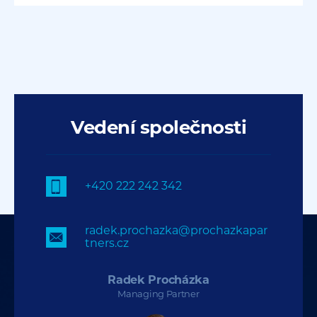
Vedení společnosti
+420 222 242 342
radek.prochazka@prochazkapar
tners.cz
Radek Procházka
Managing Partner