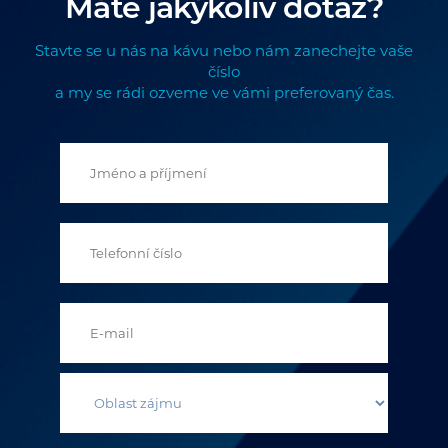
Máte jakýkoliv dotaz?
Stavte se u nás na kávu nebo nám zanechejte vaše
číslo
a my se rádi ozveme ve vámi preferovaný čas.