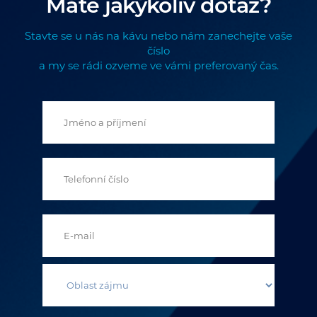
Máte jakýkoliv dotaz?
Stavte se u nás na kávu nebo nám zanechejte vaše
číslo
a my se rádi ozveme ve vámi preferovaný čas.