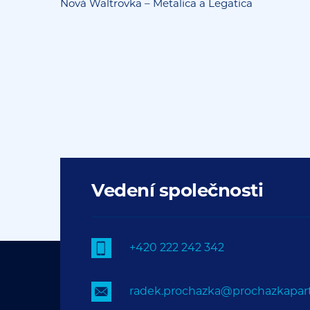
Nová Waltrovka – Metalica a Legatica
Vedení společnosti
+420 222 242 342
radek.prochazka@prochazkapart