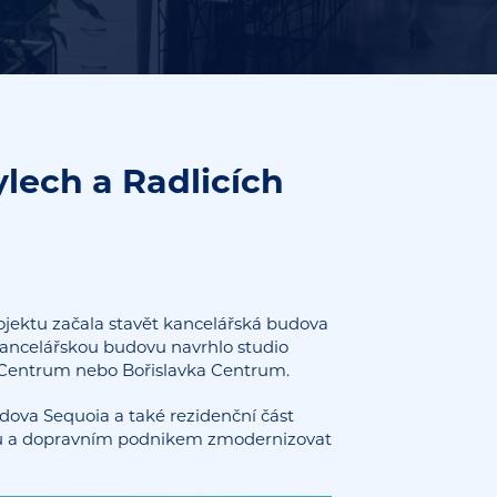
lech a Radlicích
ojektu začala stavět kancelářská budova
Kancelářskou budovu navrhlo studio
BB Centrum nebo Bořislavka Centrum.
dova Sequoia a také rezidenční část
ou a dopravním podnikem zmodernizovat