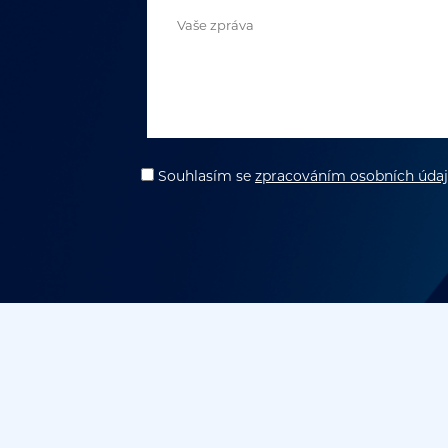
Souhlasím
se
zpracováním osobních úda