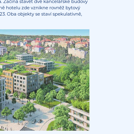
a. Začíná stavět dvě kancelářské budovy
mě hotelu zde vznikne rovněž bytový
23. Oba objekty se staví spekulativně,