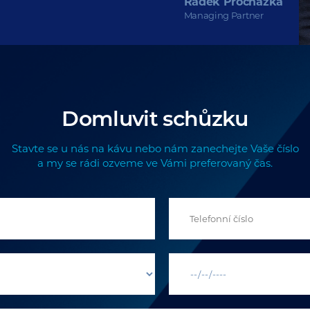
Radek Procházka
Managing Partner
Domluvit schůzku
Stavte se u nás na kávu nebo nám zanechejte Vaše číslo
a my se rádi ozveme ve Vámi preferovaný čas.