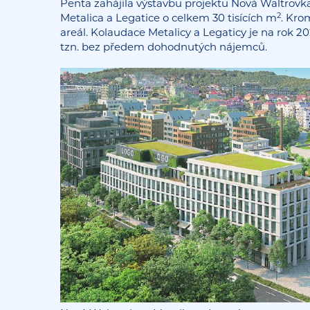
Penta zahájila výstavbu projektu Nová Waltrovk
2
Metalica a Legatice o celkem 30 tisících m
. Kro
areál. Kolaudace Metalicy a Legaticy je na rok 20
tzn. bez předem dohodnutých nájemců.