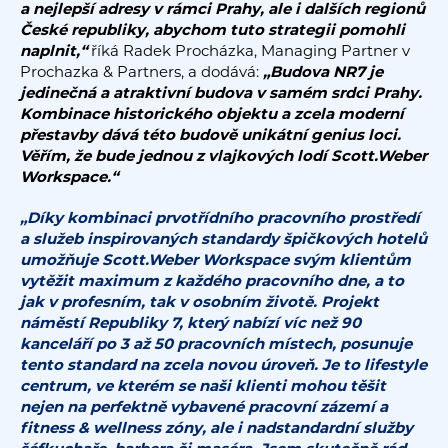
a nejlepší adresy v rámci Prahy, ale i dalších regionů
České republiky, abychom tuto strategii pomohli
naplnit,“
říká Radek Procházka, Managing Partner v
Prochazka & Partners, a dodává:
„Budova NR7 je
jedinečná a atraktivní budova v samém srdci Prahy.
Kombinace historického objektu a zcela moderní
přestavby dává této budově unikátní genius loci.
Věřím, že bude jednou z vlajkových lodí Scott.Weber
Workspace.“
„Díky kombinaci prvotřídního pracovního prostředí
a služeb inspirovaných standardy špičkových hotelů
umožňuje Scott.Weber Workspace svým klientům
vytěžit maximum z každého pracovního dne, a to
jak v profesním, tak v osobním životě. Projekt
náměstí Republiky 7, který nabízí víc než 90
kanceláří po 3 až 50 pracovních místech, posunuje
tento standard na zcela novou úroveň. Je to lifestyle
centrum, ve kterém se naši klienti mohou těšit
nejen na perfektně vybavené pracovní zázemí a
fitness & wellness zóny, ale i nadstandardní služby