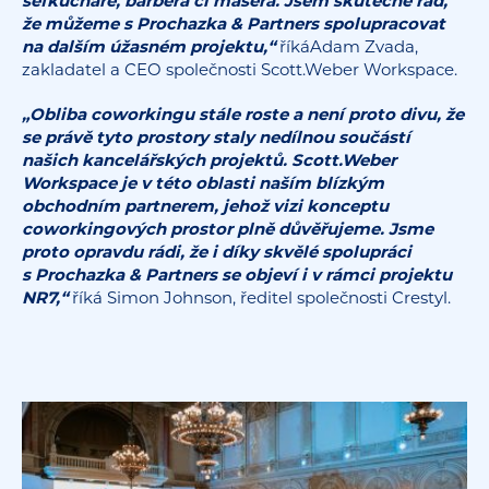
šéfkuchaře, barbera či maséra. Jsem skutečně rád,
že můžeme s Prochazka & Partners spolupracovat
na dalším úžasném projektu,“
říkáAdam Zvada,
zakladatel a CEO společnosti Scott.Weber Workspace.
„Obliba coworkingu stále roste a není proto divu, že
se právě tyto prostory staly nedílnou součástí
našich kancelářských projektů. Scott.Weber
Workspace je v této oblasti naším blízkým
obchodním partnerem, jehož vizi konceptu
coworkingových prostor plně důvěřujeme. Jsme
proto opravdu rádi, že
i díky skvělé spolupráci
s Prochazka & Partners se objeví i v rámci projektu
NR7,“
říká Simon Johnson, ředitel společnosti Crestyl.