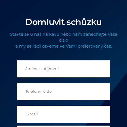
Domluvit schůzku
Stavte se u nás na kávu nebo nám zanechejte Vaše
číslo
a my se rádi ozveme ve Vámi preferovaný čas.