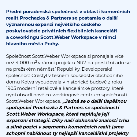
Přední poradenská společnost v oblasti komerčních
realit Prochazka & Partners se postarala o další
významnou expanzi největšího českého
poskytovatele privátních flexibilních kanceláří
a coworkingu Scott.Weber Workspace v rámci
hlavního města Prahy.
Společnost Scott.Weber Workspace si pronajala více
2
než 4 000 m
v rámci projektu NR7 na prestižní adrese
na pražském náměstí Republiky. Developerská
společnost Crestyl v těsném sousedství obchodního
domu Kotva vybudovala v historické budově z roku
1905 moderní retailové a kancelářské prostory, které
nyní obsadí nové co-workingové centrum společnosti
Scott.Weber Workspace.
„Jedná se o další úspěšnou
spolupráci Prochazka & Partners se společností
Scott.Weber Workspace, která naplňuje její
expanzní strategii. Díky naší dokonalé znalosti trhu
a silné pozici v segmentu komerčních realit jsme
schopni nabídnout ty nejlepší kancelářské projekty