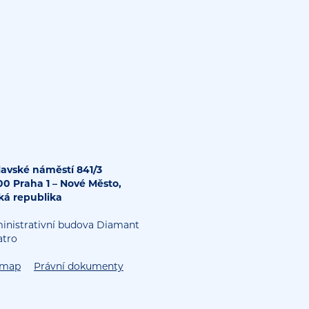
lavské náměstí 841/3
 00 Praha 1 – Nové Město,
ká republika
inistrativní budova Diamant
atro
emap
Právní dokumenty