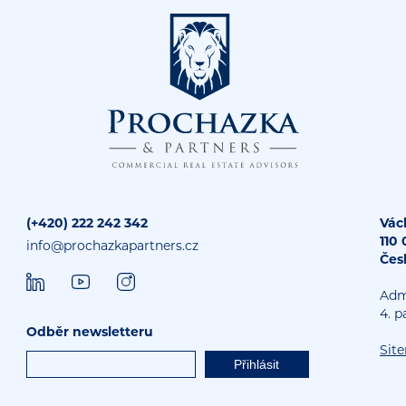
(+420) 222 242 342
Vác
110
info@prochazkapartners.cz
Čes
Adm
4. p
Odběr newsletteru
Sit