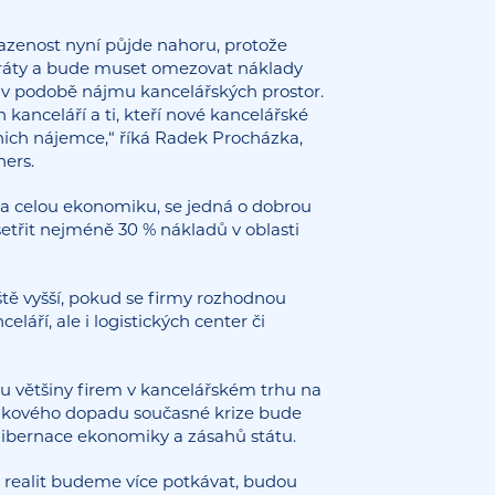
azenost nyní půjde nahoru, protože
ztráty a bude muset omezovat náklady
ady v podobě nájmu kancelářských prostor.
kanceláří a ti, kteří nové kancelářské
 nich nájemce,“ říká Radek Procházka,
ers.
 na celou ekonomiku, se jedná o dobrou
etřit nejméně 30 % nákladů v oblasti
tě vyšší, pokud se firmy rozhodnou
eláří, ale i logistických center či
 u většiny firem v kancelářském trhu na
celkového dopadu současné krize bude
hibernace ekonomiky a zásahů státu.
h realit budeme více potkávat, budou