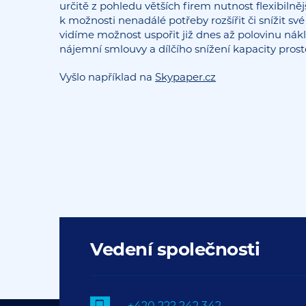
určitě z pohledu větších firem nutnost flexibil
k možnosti nenadálé potřeby rozšířit či snížit sv
vidíme možnost uspořit již dnes až polovinu nák
nájemní smlouvy a dílčího snížení kapacity pros
Vyšlo například na
Skypaper.cz
Vedení společnosti
+420 222 242 342