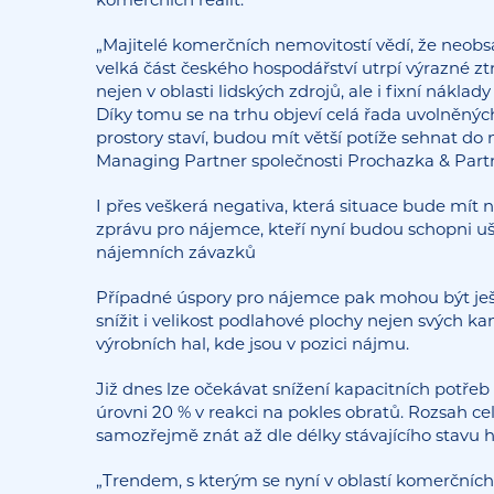
„Majitelé komerčních nemovitostí vědí, že neobs
velká část českého hospodářství utrpí výrazné 
nejen v oblasti lidských zdrojů, ale i fixní nákl
Díky tomu se na trhu objeví celá řada uvolněných 
prostory staví, budou mít větší potíže sehnat do
Managing Partner společnosti Prochazka & Partn
I přes veškerá negativa, která situace bude mít
zprávu pro nájemce, kteří nyní budou schopni uš
nájemních závazků
Případné úspory pro nájemce pak mohou být ješ
snížit i velikost podlahové plochy nejen svých kanc
výrobních hal, kde jsou v pozici nájmu.
Již dnes lze očekávat snížení kapacitních potřeb
úrovni 20 % v reakci na pokles obratů. Rozsah 
samozřejmě znát až dle délky stávajícího stavu 
„Trendem, s kterým se nyní v oblastí komerčníc