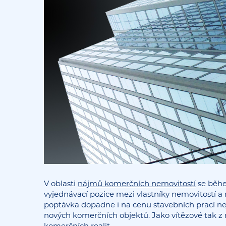
V oblasti
nájmů komerčních nemovitostí
se běhe
vyjednávací pozice mezi vlastníky nemovitostí a 
poptávka dopadne i na cenu stavebních prací nejen
nových komerčních objektů. Jako vítězové tak z 
komerčních realit.