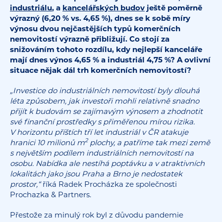
industriálu
, a
kancelářských budov
ještě poměrně
výrazný (6,20 % vs. 4,65 %), dnes se k sobě míry
výnosu dvou nejčastějších typů komerčních
nemovitostí výrazně přibližují. Co stojí za
snižováním tohoto rozdílu, kdy nejlepší kanceláře
mají dnes výnos 4,65 % a industriál 4,75 %? A ovlivní
situace nějak dál trh komerčních nemovitostí?
„Investice do industriálních nemovitostí byly dlouhá
léta způsobem, jak investoři mohli relativně snadno
přijít k budovám se zajímavým výnosem a zhodnotit
své finanční prostředky s přiměřenou mírou rizika.
V horizontu příštích tří let industriál v ČR atakuje
2
hranici 10 milionů m
plochy, a patříme tak mezi země
s největším podílem industriálních nemovitostí na
osobu. Nabídka ale nestíhá poptávku a v atraktivních
lokalitách jako jsou Praha a Brno je nedostatek
prostor,“
říká Radek Procházka ze společnosti
Prochazka & Partners.
Přestože za minulý rok byl z důvodu pandemie