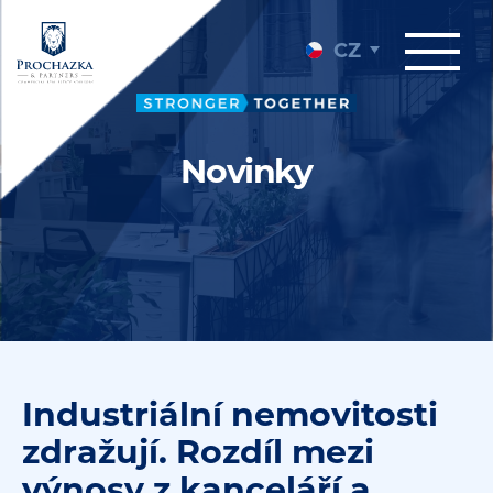
CZ
Novinky
Industriální nemovitosti
zdražují. Rozdíl mezi
výnosy z kanceláří a