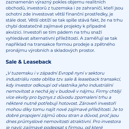
zaznamenán výrazný pokles objemu realitních
obchodů, investorů z tuzemska i ze zahraničí, kteří jsou
ochotni zde investovat větší finanční prostředky, je
stále dost. Větší obtíží se tak spíše stává fakt, že na trhu
chybí dostatečně zajímavé projekty k případné
akvizici. Investoři se tím pádem na trhu snaží
vyhledávat alternativní příležitosti. A zaměřují se tak
například na transakce formou prodeje a zpětného
pronájmu výrobních a skladových prostor.
Sale & Leaseback
„V tuzemsku i v západní Evropě nyní v sektoru
industriálu roste obliba tzv. sale & leaseback transakcí,
kdy investor odkoupí od vlastníka jeho industriální
nemovitost a nechá jej v budově v nájmu. Firmy chtějí
více ekvity pro byznys z důvodu zpomalení trhu a
některé nutně potřebují hotovost. Zároveň investoři
mohou díky tomu najít nové zajímavé příležitosti. Je to
dobré propojení zájmů obou stran a důvod, proč jsou
dnes průmyslové nemovitosti atraktivní. Pro investora
je navíc zajímavé podepsat s firmou, od které