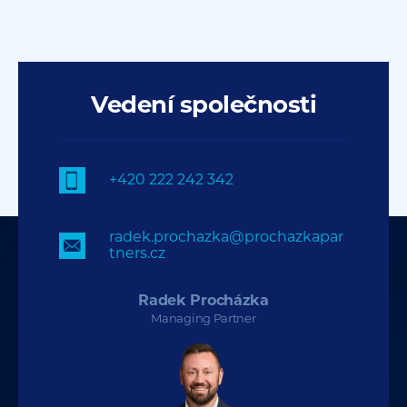
Vedení společnosti
+420 222 242 342
radek.prochazka@prochazkapar
tners.cz
Radek Procházka
Managing Partner