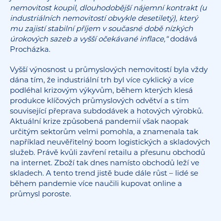
nemovitost koupil, dlouhodobější nájemní kontrakt (u
industriálních nemovitostí obvykle desetiletý), který
mu zajistí stabilní příjem v současné době nízkých
úrokových sazeb a vyšší očekávané inflace,“
dodává
Procházka.
Vyšší výnosnost u průmyslových nemovitostí byla vždy
dána tím, že industriální trh byl více cyklický a více
podléhal krizovým výkyvům, během kterých klesá
produkce klíčových průmyslových odvětví a s tím
související přeprava subdodávek a hotových výrobků.
Aktuální krize způsobená pandemií však naopak
určitým sektorům velmi pomohla, a znamenala tak
například neuvěřitelný boom logistických a skladových
služeb. Právě kvůli zavření retailu a přesunu obchodů
na internet. Zboží tak dnes namísto obchodů leží ve
skladech. A tento trend jistě bude dále růst – lidé se
během pandemie více naučili kupovat online a
průmysl poroste.